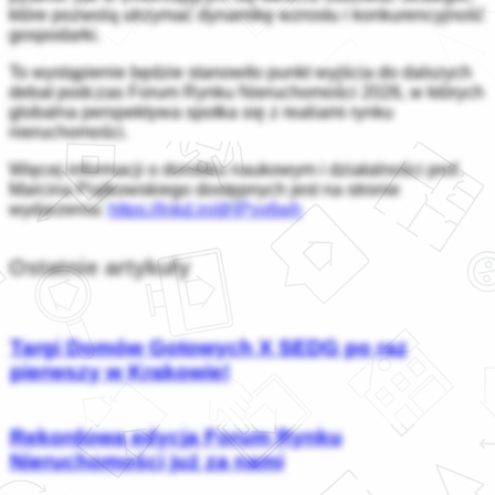
które pozwolą utrzymać dynamikę wzrostu i konkurencyjność
gospodarki.
To wystąpienie będzie stanowiło punkt wyjścia do dalszych
debat podczas Forum Rynku Nieruchomości 2026, w których
globalna perspektywa spotka się z realiami rynku
nieruchomości.
Więcej informacji o dorobku naukowym i działalności prof.
Marcina Piątkowskiego dostępnych jest na stronie
wydarzenia:
https://lnkd.in/dHPvv6wh
Ostatnie artykuły
Targi Domów Gotowych X SEDG po raz
pierwszy w Krakowie!
Rekordowa edycja Forum Rynku
Nieruchomości już za nami