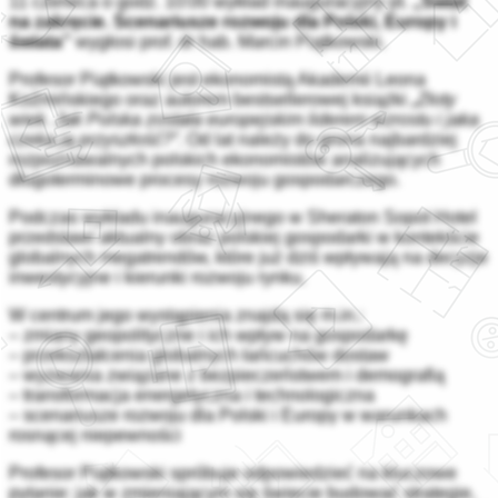
11 czerwca o godz. 10:00 wykład inauguracyjny pt.
„Świat
na zakręcie. Scenariusze rozwoju dla Polski, Europy i
świata”
wygłosi prof. dr hab. Marcin Piątkowski.
Profesor Piątkowski jest ekonomistą Akademii Leona
Koźmińskiego oraz autorem bestsellerowej książki
„Złoty
wiek. Jak Polska została europejskim liderem wzrostu i jaka
czeka ją przyszłość?”
. Od lat należy do grona najbardziej
rozpoznawalnych polskich ekonomistów analizujących
długoterminowe procesy rozwoju gospodarczego.
Podczas wykładu inauguracyjnego w Sheraton Sopot Hotel
przedstawi aktualny obraz polskiej gospodarki w kontekście
globalnych megatrendów, które już dziś wpływają na decyzje
inwestycyjne i kierunki rozwoju rynku.
W centrum jego wystąpienia znajdą się m.in.:
– zmiany geopolityczne i ich wpływ na gospodarkę
– przekształcenia globalnych łańcuchów dostaw
– wyzwania związane z bezpieczeństwem i demografią
– transformacja energetyczna i technologiczna
– scenariusze rozwoju dla Polski i Europy w warunkach
rosnącej niepewności
Profesor Piątkowski spróbuje odpowiedzieć na kluczowe
pytanie: jak w zmieniającym się świecie budować strategie,