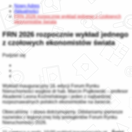
Nowy Adres
Aktualności
FRN 2026 rozpocznie wykład jednego z czołowych
ekonomistów świata
FRN 2026 rozpocznie wykład jednego
z czołowych ekonomistów świata
Podziel się
Wykład inauguracyjny 16. edycji Forum Rynku
Nieruchomości wygłosi dr hab. Marcin Piątkowski – profesor
Akademii Leona Koźmińskiego i jeden z najbardziej
rozpoznawalnych polskich ekonomistów na świecie.
Obiecaliśmy i słowa dotrzymujemy. Odsłaniamy pierwsze
nazwisko z tegorocznej listy prelegentów Forum Rynku
Nieruchomości 2026.