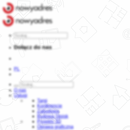
Dołącz do nas
PL
O nas
Usługi
Targi
Konferencje
Zabudowa
Budowa Stoisk
Projekty 3D
Oprawa graficzna