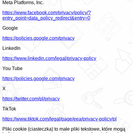
Meta Platforms, Inc.
https://www.facebook.com/privacy/policy/?
entry_point=data_policy_redirect&entry=0
Google
https://policies.google.com/privacy
LinkedIn
https://www.linkedin.com/legal/privacy-policy
You Tube
https://policies.google.com/privacy
X
https://twitter.com/pl/privacy
TikTok
https://www.tiktok.com/legal/page/eea/privacy-policy/pl
Pliki cookie (ciasteczka) to małe pliki tekstowe, które mogą