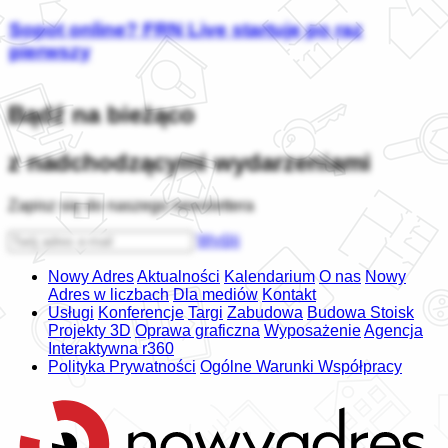
Sopot online? FRN Live startuje po raz
pierwszy
Bądź na bieżąco
z nadchodzącymi wydarzeniami
Zapisz się do naszego newslettera
Wyślij
Nowy Adres
Aktualności
Kalendarium
O nas
Nowy
Adres w liczbach
Dla mediów
Kontakt
Usługi
Konferencje
Targi
Zabudowa
Budowa Stoisk
Projekty 3D
Oprawa graficzna
Wyposażenie
Agencja
Interaktywna r360
Polityka Prywatności
Ogólne Warunki Współpracy