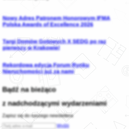
Nowy Adres Patronem Honorowym IFMA
Polska Awards of Excellence 2026
Targi Domów Gotowych X SEDG po raz
pierwszy w Krakowie!
Rekordowa edycja Forum Rynku
Nieruchomości już za nami
Bądź na bieżąco
z nadchodzącymi wydarzeniami
Zapisz się do naszego newslettera
Wyślij