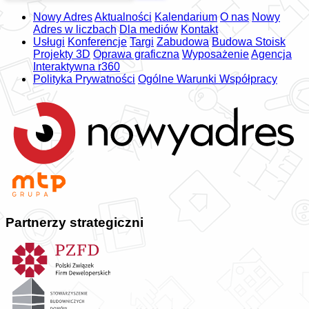
Nowy Adres
Aktualności
Kalendarium
O nas
Nowy
Adres w liczbach
Dla mediów
Kontakt
Usługi
Konferencje
Targi
Zabudowa
Budowa Stoisk
Projekty 3D
Oprawa graficzna
Wyposażenie
Agencja
Interaktywna r360
Polityka Prywatności
Ogólne Warunki Współpracy
Partnerzy strategiczni