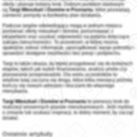
oferty i planuje kolejny krok. Dobrym punktem startowym
są
Targi Mieszkań i Domów w Poznaniu
, które pozwalają
zamienić pomysły w konkretny plan działania.
Podczas targów odwiedzający mogą w jednym miejscu
porównać oferty mieszkań i domów, porozmawiać z
ekspertami oraz uzyskać odpowiedzi na pytania dotyczące
zakupu nieruchomości. To przestrzeń, w której można
spokojnie zebrać informacje, uporządkować swoje potrzeby i
sprawdzić dostępne możliwości bez presji i pośpiechu.
Targi to także okazja, by lepiej przygotować się do kolejnych
etapów, takich jak wybór finansowania, analiza umów czy
planowanie przeprowadzki. Dla wielu uczestników to
właśnie tutaj zaczyna się droga, która kilka miesięcy później
kończy się nowym adresem i kluczami do własnego
mieszkania.
Targi Mieszkań i Domów w Poznaniu
to pierwszy krok do
realizacji wiosennych planów mieszkaniowych. Jeśli myślisz
o zmianie lub szukasz inspiracji, to dobry moment, by zacząć
działać.
Ostatnie artykuły