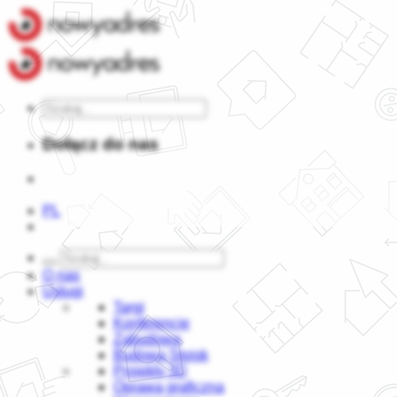
Dołącz do nas
PL
O nas
Usługi
Targi
Konferencje
Zabudowa
Budowa Stoisk
Projekty 3D
Oprawa graficzna