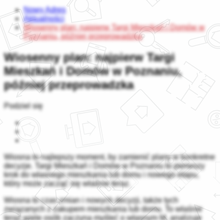
Nowy Adres
Aktualności
Wiosenny plan: najpierw Targi Mieszkań i Domów w
Poznaniu, później przeprowadzka
Wiosenny plan: najpierw Targi
Mieszkań i Domów w Poznaniu,
później przeprowadzka
Podziel się
Wiosna to najlepszy moment, by zamienić plany w konkretne
decyzje. Targi Mieszkań i Domów w Poznaniu to pierwszy
krok do własnego mieszkania lub domu i nowego etapu,
który może zacząć się właśnie teraz.
Wiosna to czas zmian i nowych decyzji, także tych
związanych z zakupem mieszkania lub domu. To właśnie
teraz wiele osób zaczyna myśleć o własnym M, analizuje