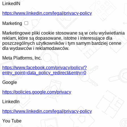
LinkedIN
https://www.linkedin.com/legal/privacy-policy
Marketing
Marketingowe pliki cookie stosowane są w celu wyświetlania
reklam, które są dopasowane, istotne i interesujące dla
poszczególnych użytkowników i tym samym bardziej cenne
dla wydawców i reklamodawców.
Meta Platforms, Inc.
https://www.facebook.com/privacy/policy/?
entry_point=data_policy_redirect&entry=0
Google
https://policies.google.com/privacy
LinkedIn
https://www.linkedin.com/legal/privacy-policy
You Tube