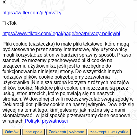
X
https://twitter.com/pl/privacy
TikTok
https://www.tiktok.com/legal/page/eea/privacy-policy/pl
Pliki cookie (ciasteczka) to małe pliki tekstowe, które mogą
być stosowane przez strony internetowe, aby użytkownicy
mogli korzystać ze stron w bardziej sprawny sposób. Prawo
stanowi, że możemy przechowywać pliki cookie na
urządzeniu użytkownika, jeśli jest to niezbędne do
funkcjonowania niniejszej strony. Do wszystkich innych
rodzajów plików cookie potrzebujemy zezwolenia
użytkownika. Niniejsza strona korzysta z różnych rodzajów
plików cookie. Niektóre pliki cookie umieszczane są przez
usługi stron trzecich, które pojawiają się na naszych
stronach. W dowolnej chwili możesz wycofać swoją zgodę w
Deklaracji dot. plików cookie na naszej witrynie. Dowiedz się
więcej na temat tego, kim jesteśmy, jak można się z nami
skontaktować i w jaki sposób przetwarzamy dane osobowe
w ramach
Polityki prywatności
Odmów
inne opcje
Zaakceptuj wybrane
zaakceptuj wszystkie