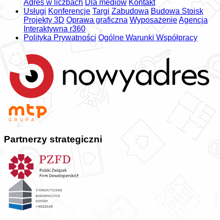
Adres w liczbach
Dla mediów
Kontakt
Usługi
Konferencje
Targi
Zabudowa
Budowa Stoisk
Projekty 3D
Oprawa graficzna
Wyposażenie
Agencja
Interaktywna r360
Polityka Prywatności
Ogólne Warunki Współpracy
Partnerzy strategiczni