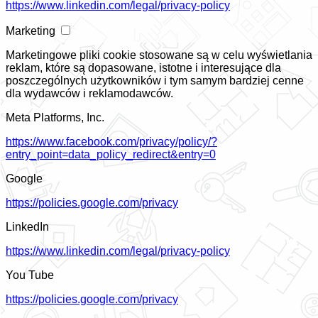
https://www.linkedin.com/legal/privacy-policy
Marketing
Marketingowe pliki cookie stosowane są w celu wyświetlania
reklam, które są dopasowane, istotne i interesujące dla
poszczególnych użytkowników i tym samym bardziej cenne
dla wydawców i reklamodawców.
Meta Platforms, Inc.
https://www.facebook.com/privacy/policy/?
entry_point=data_policy_redirect&entry=0
Google
https://policies.google.com/privacy
LinkedIn
https://www.linkedin.com/legal/privacy-policy
You Tube
https://policies.google.com/privacy