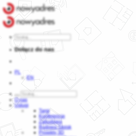
Dołącz do nas
PL
EN
O nas
Usługi
Targi
Konferencje
Zabudowa
Budowa Stoisk
Projekty 3D