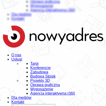
Oprawa graficzna
Wyposażenie
Agencja interaktywna r360
Dla mediów
Kontakt
O nas
Usługi
Targi
Konferencje
Zabudowa
Budowa Stoisk
Projekty 3D
Oprawa graficzna
Wyposażenie
Agencja interaktywna r360
Dla mediów
Kontakt