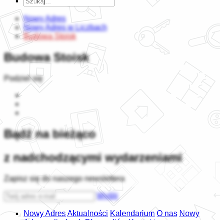
Nowy Adres
Nowy Adres w Liczbach
Budowa Stoisk
Budowa Stoisk
Podziel się
Bądź na bieżąco
z nadchodzącymi wydarzeniami
Zapisz się do naszego newslettera
Wyślij
Nowy Adres
Aktualności
Kalendarium
O nas
Nowy