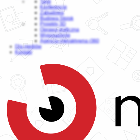
Targi
Konferencje
Zabudowa
Budowa Stoisk
Projekty 3D
Oprawa graficzna
Wyposażenie
Agencja interaktywna r360
Dla mediów
Kontakt