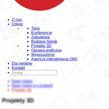
O nas
Usługi
Targi
Konferencje
Zabudowa
Budowa Stoisk
Projekty 3D
Oprawa graficzna
Wyposażenie
Agencja interaktywna r360
Dla mediów
Kontakt
Nowy Adres
Nowy Adres w Liczbach
Projekty 3D
Projekty 3D