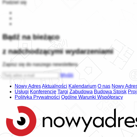
Podziel się
Bądź na bieżąco
z nadchodzącymi wydarzeniami
Zapisz się do naszego newslettera
Wyślij
Nowy Adres
Aktualności
Kalendarium
O nas
Nowy Adres
Usługi
Konferencje
Targi
Zabudowa
Budowa Stoisk
Pro
Polityka Prywatności
Ogólne Warunki Współpracy